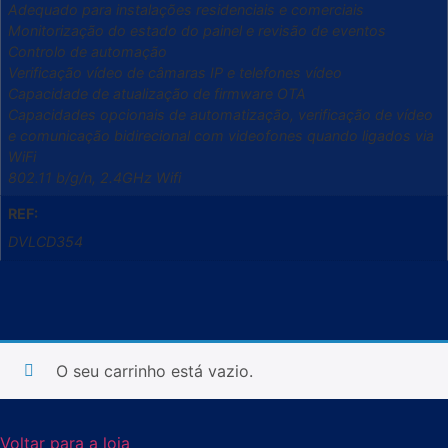
Adequado para instalações residenciais e comerciais
Monitorização do estado do painel e revisão de eventos
Controlo de automação
Verificação vídeo de câmaras IP e telefones vídeo
Capacidade de atualização de firmware OTA
Capacidades opcionais de automatização, verificação de vídeo
e comunicação bidirecional com videofones quando ligados via
WiFi
802.11 b/g/n, 2.4GHz Wifi
REF:
DVLCD354
O seu carrinho está vazio.
Voltar para a loja