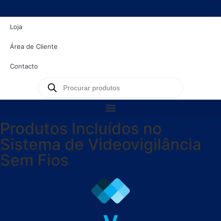
Loja
Área de Cliente
Contacto
Produtos Incluídos no
Sistema de Videovigilância
Sem Fios