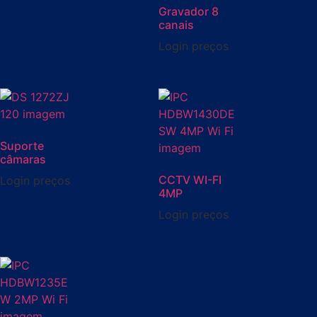
Gravador 8
canais
Login preços
Suporte
câmaras
CCTV WI-FI
Login preços
4MP
Login preços