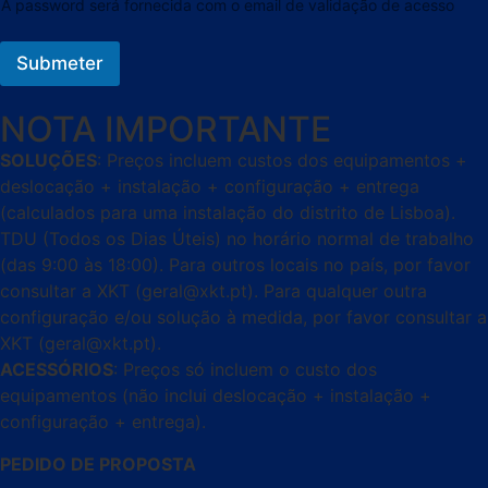
b
A password será fornecida com o email de validação de acesso
u
i
Submeter
n
t
e
NOTA IMPORTANTE
L
o
SOLUÇÕES
: Preços incluem custos dos equipamentos +
c
deslocação + instalação + configuração + entrega
a
l
(calculados para uma instalação do distrito de Lisboa).
i
TDU (Todos os Dias Úteis) no horário normal de trabalho
d
(das 9:00 às 18:00). Para outros locais no país, por favor
a
consultar a XKT (geral@xkt.pt). Para qualquer outra
d
e
configuração e/ou solução à medida, por favor consultar a
d
XKT (geral@xkt.pt).
e
ACESSÓRIOS
: Preços só incluem o custo dos
equipamentos (não inclui deslocação + instalação +
configuração + entrega).
PEDIDO DE PROPOSTA