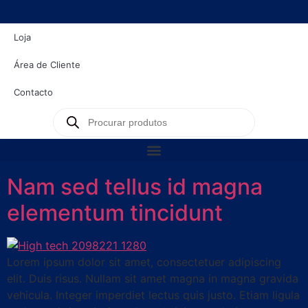
content
Loja
Área de Cliente
Contacto
Nam sed tellus id magna
elementum tincidunt
Lorem ipsum dolor sit amet, consectetuer adipiscing
elit. Duis risus. Nullam sit amet magna in magna gravida
vehicula. Integer imperdiet lectus quis justo. Etiam ligula