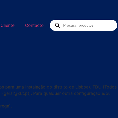
 Cliente
Contacto
s para uma instalação do distrito de Lisboa). TDU (Todos
KT (geral@xkt.pt). Para qualquer outra configuração e/ou
rega).