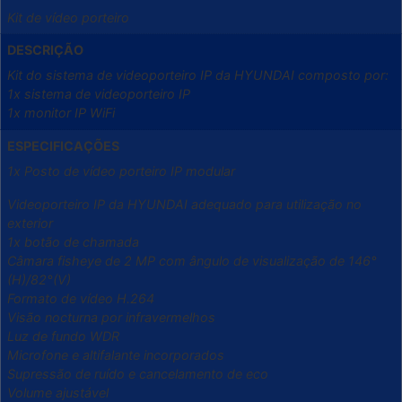
Kit de vídeo porteiro
DESCRIÇÃO
Kit do sistema de videoporteiro IP da HYUNDAI composto por:
1x sistema de videoporteiro IP
1x monitor IP WiFi
ESPECIFICAÇÕES
1x Posto de vídeo porteiro IP modular
Videoporteiro IP da HYUNDAI adequado para utilização no
exterior
1x botão de chamada
Câmara fisheye de 2 MP com ângulo de visualização de 146°
(H)/82°(V)
Formato de vídeo H.264
Visão nocturna por infravermelhos
Luz de fundo WDR
Microfone e altifalante incorporados
Supressão de ruído e cancelamento de eco
Volume ajustável