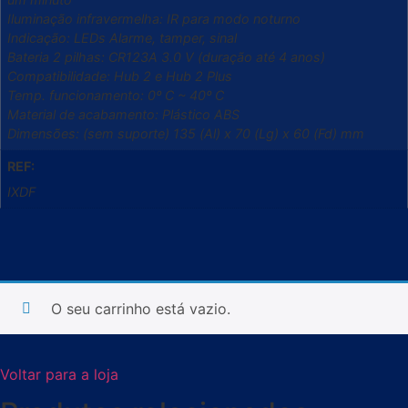
Iluminação infravermelha: IR para modo noturno
Indicação: LEDs Alarme, tamper, sinal
Bateria 2 pilhas: CR123A 3.0 V (duração até 4 anos)
Compatibilidade: Hub 2 e Hub 2 Plus
Temp. funcionamento: 0º C ~ 40º C
Material de acabamento: Plástico ABS
Dimensões: (sem suporte) 135 (Al) x 70 (Lg) x 60 (Fd) mm
REF:
IXDF
O seu carrinho está vazio.
Voltar para a loja