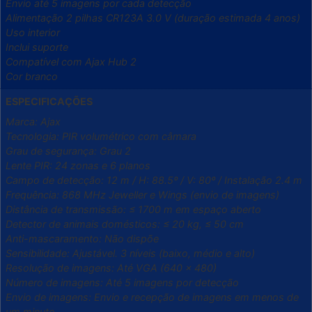
Envio até 5 imagens por cada detecção
Alimentação 2 pilhas CR123A 3.0 V (duração estimada 4 anos)
Uso interior
Inclui suporte
Compatível com Ajax Hub 2
Cor branco
ESPECIFICAÇÕES
Marca: Ajax
Tecnologia: PIR volumétrico com câmara
Grau de segurança: Grau 2
Lente PIR: 24 zonas e 6 planos
Campo de detecção: 12 m / H: 88.5º / V: 80º / Instalação 2.4 m
Frequência: 868 MHz Jeweller e Wings (envio de imagens)
Distância de transmissão: ≤ 1700 m em espaço aberto
Detector de animais domésticos: ≤ 20 kg, ≤ 50 cm
Anti-mascaramento: Não dispõe
Sensibilidade: Ajustável. 3 níveis (baixo, médio e alto)
Resolução de imagens: Até VGA (640 x 480)
Número de imagens: Até 5 imagens por detecção
Envio de imagens: Envio e recepção de imagens em menos de
um minuto