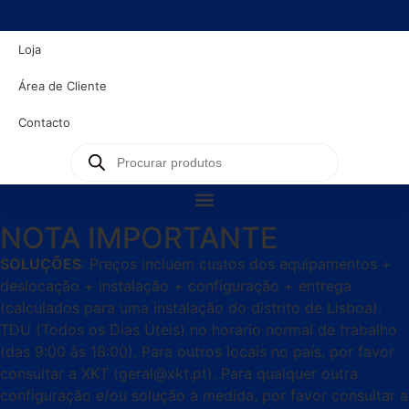
Loja
Área de Cliente
Contacto
NOTA IMPORTANTE
SOLUÇÕES
: Preços incluem custos dos equipamentos +
deslocação + instalação + configuração + entrega
(calculados para uma instalação do distrito de Lisboa).
TDU (Todos os Dias Úteis) no horário normal de trabalho
(das 9:00 às 18:00). Para outros locais no país, por favor
consultar a XKT (geral@xkt.pt). Para qualquer outra
configuração e/ou solução à medida, por favor consultar a