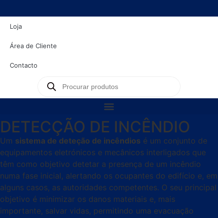
Loja
Área de Cliente
Contacto
DETECÇÃO DE INCÊNDIO
Um
sistema de deteção de incêndios
é um conjunto de
equipamentos eletrónicos e mecânicos interligados que
têm como objetivo detetar a presença de um incêndio
numa fase inicial, alertando os ocupantes do edifício e, em
alguns casos, as autoridades competentes. O seu principal
objetivo é minimizar os danos materiais e, mais
importante, salvar vidas, permitindo uma evacuação