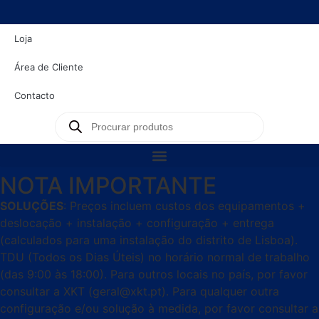
content
Loja
Área de Cliente
Contacto
NOTA IMPORTANTE
SOLUÇÕES
: Preços incluem custos dos equipamentos +
deslocação + instalação + configuração + entrega
(calculados para uma instalação do distrito de Lisboa).
TDU (Todos os Dias Úteis) no horário normal de trabalho
(das 9:00 às 18:00). Para outros locais no país, por favor
consultar a XKT (geral@xkt.pt). Para qualquer outra
configuração e/ou solução à medida, por favor consultar a