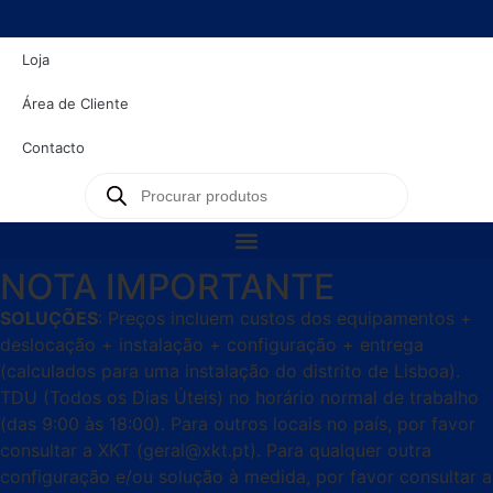
content
Loja
Área de Cliente
Contacto
NOTA IMPORTANTE
SOLUÇÕES
: Preços incluem custos dos equipamentos +
deslocação + instalação + configuração + entrega
(calculados para uma instalação do distrito de Lisboa).
TDU (Todos os Dias Úteis) no horário normal de trabalho
(das 9:00 às 18:00). Para outros locais no país, por favor
consultar a XKT (geral@xkt.pt). Para qualquer outra
configuração e/ou solução à medida, por favor consultar a