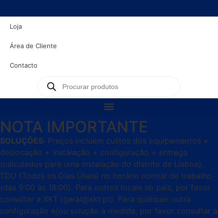
content
Loja
Área de Cliente
Contacto
NOTA IMPORTANTE
SOLUÇÕES
: Preços incluem custos dos equipamentos +
deslocação + instalação + configuração + entrega
(calculados para uma instalação do distrito de Lisboa).
TDU (Todos os Dias Úteis) no horário normal de trabalho
(das 9:00 às 18:00). Para outros locais no país, por favor
consultar a XKT (geral@xkt.pt). Para qualquer outra
configuração e/ou solução à medida, por favor consultar a